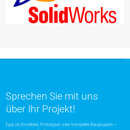
Sprechen Sie mit uns
über Ihr Projekt!
Egal ob Einzelteile, Prototypen oder komplette Baugruppen –